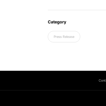
Category
Press Release
Cont