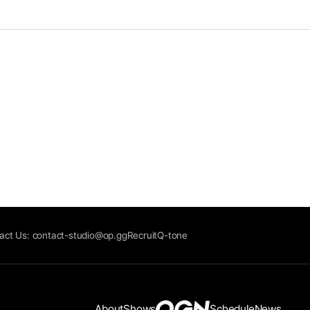
act Us: contact-studio@op.gg
Recruit
Q-tone
About
Shows
Schedule
News