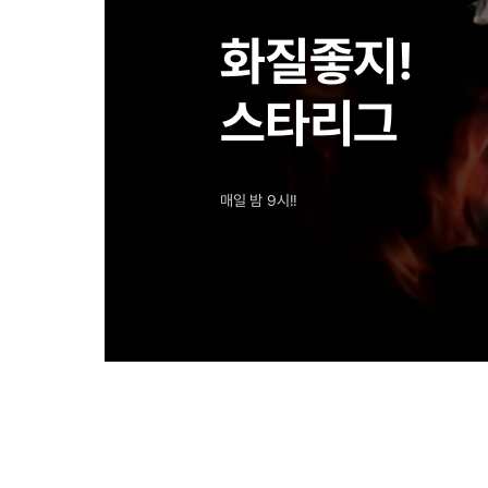
화질좋지!
스타리그
매일 밤 9시!!