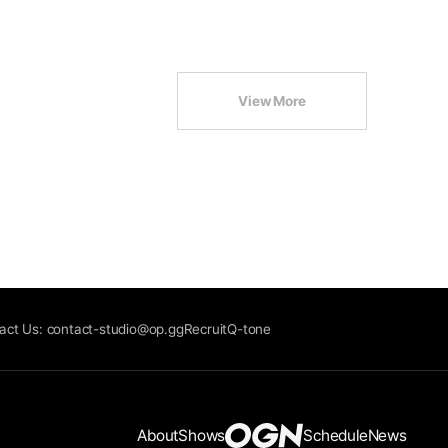
View More
act Us: contact-studio@op.gg
Recruit
Q-tone
About
Shows
Schedule
News