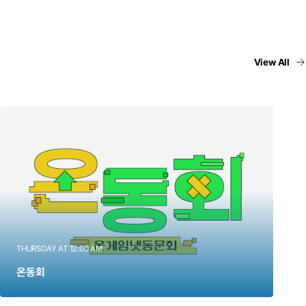
View All
THURSDAY AT 12:00 AM
온동회