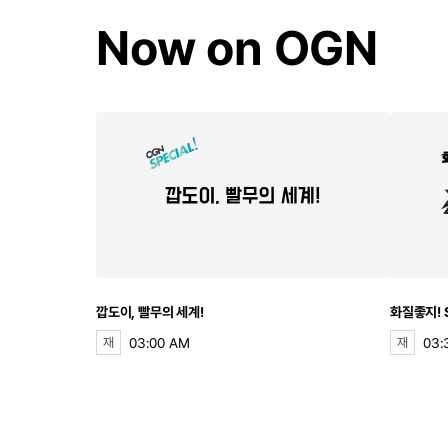
Now on OGN
깝도이, 빨무의 세계!
화질좋지!
03:00 AM
03:
재
재